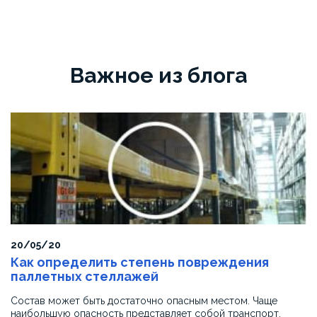
Украина»
выражает
благодарность
компании
Важное из блога
«СТОРХАУЗ
Украина»
за
качественное
изготовление
и
монтаж
обрамления
лифтовых
порталов.
Поставленная
продукция
20/05/20
полностью
Как определить степень повреждения
соответствует
паллетных стеллажей
мировым
стандартам
Состав может быть достаточно опасным местом. Чаще
качества.
наибольшую опасность представляет собой транспорт,