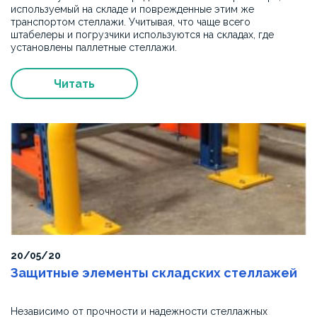
Рекомендуем
используемый на складе и поврежденные этим же
транспортом стеллажи. Учитывая, что чаще всего
компанию
штабелеры и погрузчики используются на складах, где
как
установлены паллетные стеллажи.
квалифицированного
поставщика
металлических
Читать
конструкций
и
оборудования.
20/05/20
Защитные элементы складских стеллажей
Независимо от прочности и надежности стеллажных