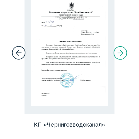
КП «Черниговводоканал»
ООО
«КАСКО