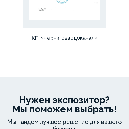
КП «Черниговводоканал»
ООО
«КАСКО
Украина»
выражает
благодарность
компании
«СТОРХАУЗ
Украина»
за
Нужен экспозитор?
качественное
изготовление
Мы поможем выбрать!
и
монтаж
Мы найдем лучшее решение для вашего
обрамления