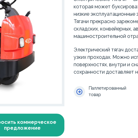
которая может буксироват
низкие эксплуатационные 
Тягачи прекрасно зареком
складских, конвейерных, 
машиностроительной отра
Электрический тягач дост
узких проходах. Можно исп
поверхностях, внутри и с
сохранности доставляет н
Паллетированный
товар
росить коммерческое
предложение