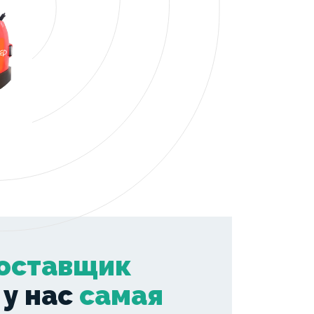
оставщик
 у нас
самая