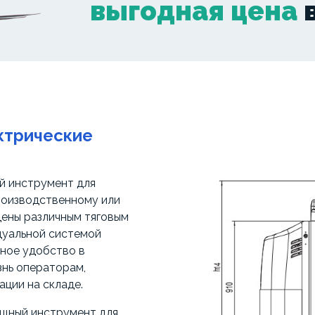
выгодная цена
в
ктрические
й инструмент для
роизводственному или
щены различным тяговым
дуальной системой
ьное удобство в
знь операторам,
ции на складе.
ощный инструмент для