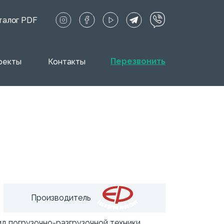
талог PDF
Перезвонить
оекты
Контакты
Производитель
д погрузочно-разгрузочной техники,