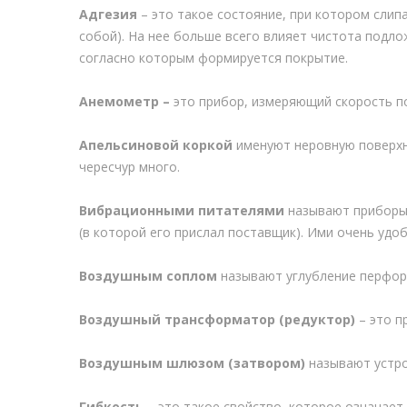
Адгезия
– это такое состояние, при котором слип
собой). На нее больше всего влияет чистота подл
согласно которым формируется покрытие.
Анемометр –
это прибор, измеряющий скорость по
Апельсиновой коркой
именуют неровную поверхно
чересчур много.
Вибрационными питателями
называют приборы,
(в которой его прислал поставщик). Ими очень удоб
Воздушным соплом
называют углубление перфори
Воздушный трансформатор (редуктор)
– это п
Воздушным шлюзом (затвором)
называют устро
Гибкость
– это такое свойство, которое означае