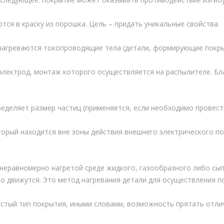
ся в краску из порошка. Цель – придать уникальные свойства.
нагреваются токопроводящие тела (детали, формирующие покрыт
лектрод, монтаж которого осуществляется на распылителе. Бл
деляет размер частиц (применяется, если необходимо провести
орый находится вне зоны действия внешнего электрического п
неравномерно нагретой среде жидкого, газообразного либо сып
 движутся. Это метод нагревания детали для осуществления п
стый тип покрытия, иными словами, возможность прятать отлич