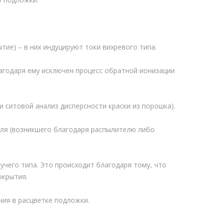
ие) – в них индуцируют токи вихревого типа.
агодаря ему исключен процесс обратной ионизации
 ситовой анализ дисперсности краски из порошка).
оля (возникшего благодаря распылителю либо
учего типа. Это происходит благодаря тому, что
окрытия.
ия в расцветке подложки.