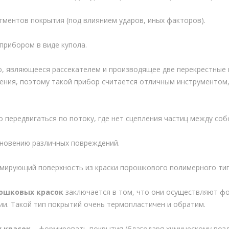
ментов покрытия (под влиянием ударов, иных факторов).
прибором в виде купола.
о, являющееся рассекателем и производящее две перекрестные 
ения, поэтому такой прибор считается отличным инструментом
передвигаться по потоку, где нет сцепления частиц между соб
кновению различных повреждений.
мирующий поверхность из краски порошкового полимерного тип
ошковых красок
заключается в том, что они осуществляют фо
ии. Такой тип покрытий очень термопластичен и обратим.
 красок
– формировать покрытия (благодаря химическому возд