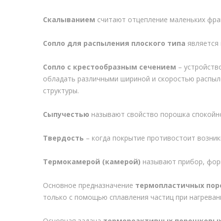
Скалыванием
считают отцепление маленьких фраг
Сопло для распыления плоского типа
является 
Сопло с крестообразным сечением
– устройств
обладать различными шириной и скоростью распыл
структуры.
Сыпучестью
называют свойство порошка спокойно 
Твердость
– когда покрытие противостоит возни
Термокамерой (камерой)
называют прибор, фор
Основное предназначение
термопластичных пор
только с помощью сплавления частиц при нагреван
Основная задача
термореактивных порошковых