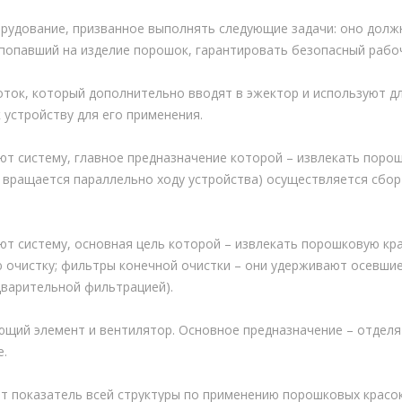
рудование, призванное выполнять следующие задачи: оно должн
 попавший на изделие порошок, гарантировать безопасный рабо
ток, который дополнительно вводят в эжектор и используют д
 устройству для его применения.
т систему, главное предназначение которой – извлекать порош
 вращается параллельно ходу устройства) осуществляется сбо
т систему, основная цель которой – извлекать порошковую кра
 очистку; фильтры конечной очистки – они удерживают осевши
дварительной фильтрацией).
щий элемент и вентилятор. Основное предназначение – отделя
е.
 показатель всей структуры по применению порошковых красок