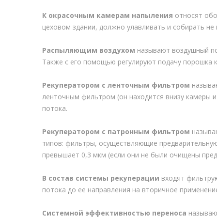
К окрасочным камерам напыления
относят обо
цеховом здании, должно улавливать и собирать не
Распыляющим воздухом
называют воздушный по
Также с его помощью регулируют подачу порошка к
Рекуператором с ленточным фильтром
называю
ленточным фильтром (он находится внизу камеры и
потока.
Рекуператором с патронным фильтром
называю
типов: фильтры, осуществляющие предварительную
превышает 0,3 мкм (если они не были очищены пре
В состав системы рекуперации
входят фильтрую
потока до ее направления на вторичное применени
Системной эффективностью переноса
называют