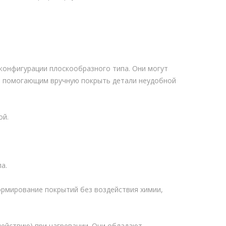
конфигурации плоскообразного типа. Они могут
, помогающим вручную покрыть детали неудобной
ой.
а.
рмирование покрытий без воздействия химии,
ействию) при нагревании. Они обладают