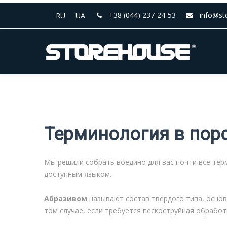
+38 (044) 237-24-53
info@st
RU
UA
Терминология в пор
Мы решили собрать воедино для вас почти все тер
доступным языком.
Абразивом
называют состав твердого типа, осно
том случае, если требуется пескоструйная обработ