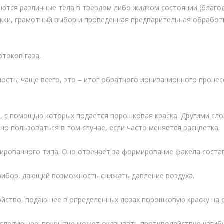
аются различные тела в твердом либо жидком состоянии (благ
ожки, грамотный выбор и проведенная предварительная обработк
токов газа.
сть; чаще всего, это – итог обратного ионизационного процес
 с помощью которых подается порошковая краска. Другими слов
но пользоваться в том случае, если часто меняется расцветка.
рованного типа. Оно отвечает за формирование факела состава
рибор, дающий возможность снижать давление воздуха.
йство, подающее в определенных дозах порошковую краску на с
т следующее: покрытие может оказывать противодействие изгиб