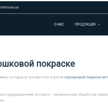
orehouse.ua
О НАС
ПРОДУКЦИЯ
ошковой покраске
мины, которые встречаются в отрасли
порошковой покраски мет
вное предназначение которого – механическая обработка повер
ка.