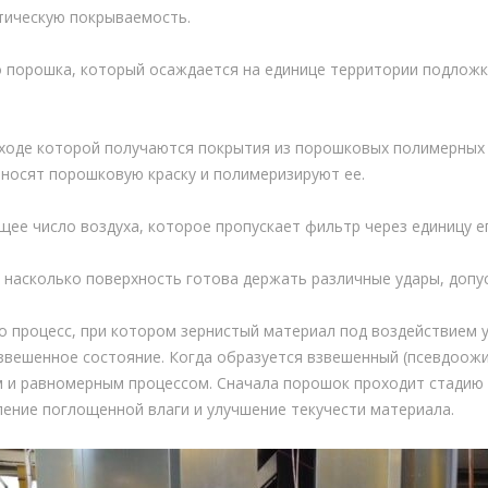
ическую покрываемость.
 порошка, который осаждается на единице территории подложк
ходе которой получаются покрытия из порошковых полимерных к
наносят порошковую краску и полимеризируют ее.
ее число воздуха, которое пропускает фильтр через единицу ег
, насколько поверхность готова держать различные удары, допу
о процесс, при котором зернистый материал под воздействием
звешенное состояние. Когда образуется взвешенный (псевдоожи
 и равномерным процессом. Сначала порошок проходит стадию 
ление поглощенной влаги и улучшение текучести материала.