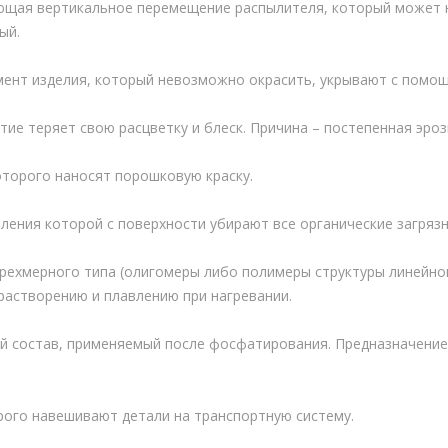
ющая вертикальное перемещение распылителя, который может н
ый.
мент изделия, который невозможно окрасить, укрывают с помо
ие теряет свою расцветку и блеск. Причина – постепенная эроз
торого наносят порошковую краску.
вления которой с поверхности убирают все органические загрязн
рехмерного типа (олигомеры либо полимеры структуры линейног
растворению и плавлению при нагревании.
 состав, применяемый после фосфатирования. Предназначение 
рого навешивают детали на транспортную систему.