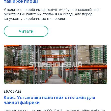
такій же площі
світовим
стандартам
У великого виробника автохімії вже був попередній план
якості.
розстановки палетних стелажів на складі. Але перед
Рекомендуємо
запуском у виробництво ми поїхали…
компанію
як
Читати
кваліфікованого
постачальника
металевих
конструкцій
та
обладнання.
16/06/21
Кейс. Установка палетних стелажів для
чайної фабрики