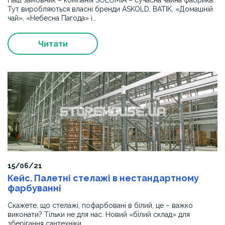
Наш замовник – компанія SOLOMIA – сучасна чайна фабрика.
Тут виробляються власні бренди ASKOLD, BATIK, «Домашній
чай», «Небесна Пагода» і…
Читати
15/06/21
Кейс. Палетні стелажі в нестандартному
фарбуванні
Скажете, що стелажі, пофарбовані в білий, це – важко
виконати? Тільки не для нас. Новий «білий склад» для
зберігання сантехніки…