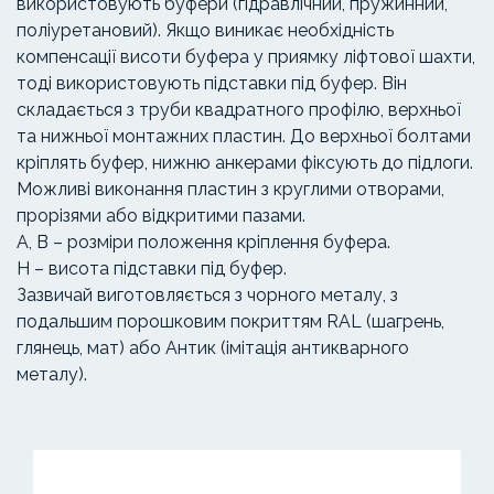
використовують буфери (гідравлічний, пружинний,
поліуретановий). Якщо виникає необхідність
компенсації висоти буфера у приямку ліфтової шахти,
тоді використовують підставки під буфер. Він
складається з труби квадратного профілю, верхньої
та нижньої монтажних пластин. До верхньої болтами
кріплять буфер, нижню анкерами фіксують до підлоги.
Можливі виконання пластин з круглими отворами,
прорізями або відкритими пазами.
А, В – розміри положення кріплення буфера.
H – висота підставки під буфер.
Зазвичай виготовляється з чорного металу, з
подальшим порошковим покриттям RAL (шагрень,
глянець, мат) або Антик (імітація антикварного
металу).