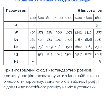
Параметры
H (высота подь
400
600
800
1000
1200
1400
1600
1800
A
50°
W
403
571
738
906
1074
1242
1410
1577
L1
262
523
784
1045
1306
1567
1828
2089
L2
497
758
1019
1280
1541
1802
2063
2324
L3
–
523
784
1045
1306
1567
1828
2089
H2
–
843
При виготовленні сходів нестандартних розмірів
довжину профілів розраховувати згідно найближчого
більшого типорозміру, зазначеного в таблиці. Профілі
підрізати до потрібного розміру на місці установки.