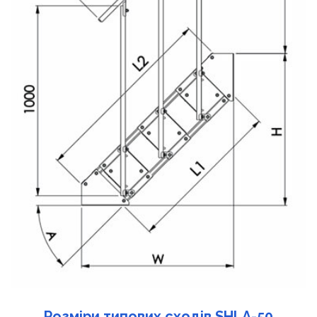
Розміри типових сходів SHLA-50