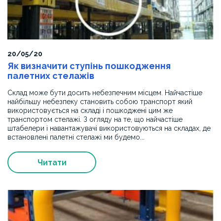
обрамлення
ліфтових
порталів.
Поставлена
продукція
20/05/20
повністю
Як визначити ступінь пошкодження
відповідає
палетних стелажів
світовим
стандартам
Склад може бути досить небезпечним місцем. Найчастіше
якості.
найбільшу небезпеку становить собою транспорт який
Рекомендуємо
використовується на складі і пошкоджені цим же
транспортом стелажі. З огляду на те, що найчастіше
компанію
штабелери і навантажувачі використовуються на складах, де
як
встановлені палетні стелажі ми будемо...
кваліфікованого
постачальника
металевих
Читати
конструкцій
та
обладнання.