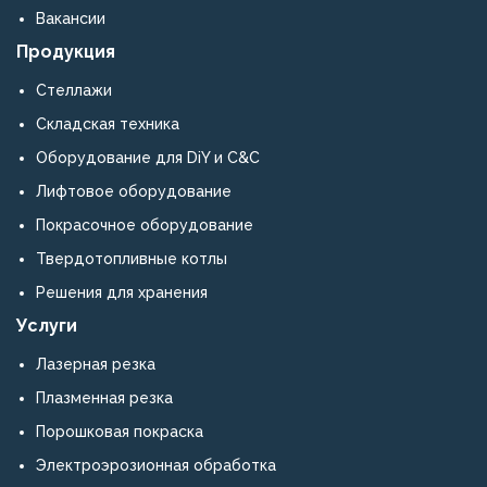
соответствует
Вакансии
мировым
Продукция
стандартам
качества.
Стеллажи
Рекомендуем
Складская техника
компанию
как
Оборудование для DiY и C&C
квалифицированного
Лифтовое оборудование
поставщика
металлических
Покрасочное оборудование
конструкций
Твердотопливные котлы
и
оборудования.
Решения для хранения
Услуги
Лазерная резка
Плазменная резка
Порошковая покраска
Электроэрозионная обработка