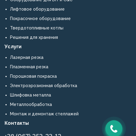
квалифицированного
Лифтовое оборудование
поставщика
металлических
Покрасочное оборудование
конструкций
Твердотопливные котлы
и
оборудования.
Решения для хранения
Услуги
Лазерная резка
Плазменная резка
Порошковая покраска
Электроэрозионная обработка
Шлифовка металла
Металлообработка
Монтаж и демонтаж стеллажей
Контакты