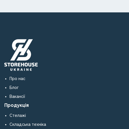
металевих
конструкцій
та
обладнання.
Про нас
Блог
Вакансії
Продукція
Стелажі
Складська техніка