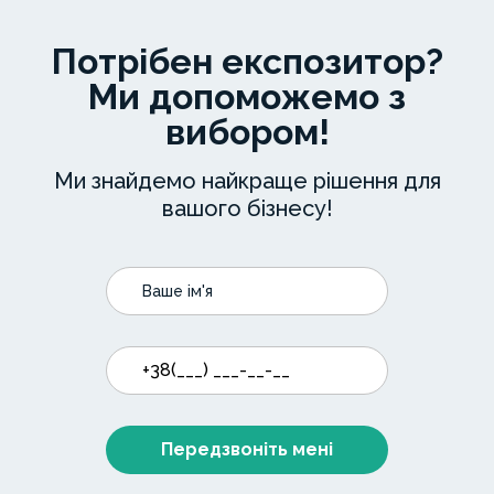
Україна"
за
Потрібен експозитор?
якісне
виготовлення
Ми допоможемо з
та
вибором!
монтаж
обрамлення
ліфтових
Ми знайдемо найкраще рішення для
порталів.
вашого бізнесу!
Поставлена
продукція
повністю
відповідає
світовим
стандартам
якості.
Рекомендуємо
компанію
як
Передзвоніть мені
кваліфікованого
постачальника