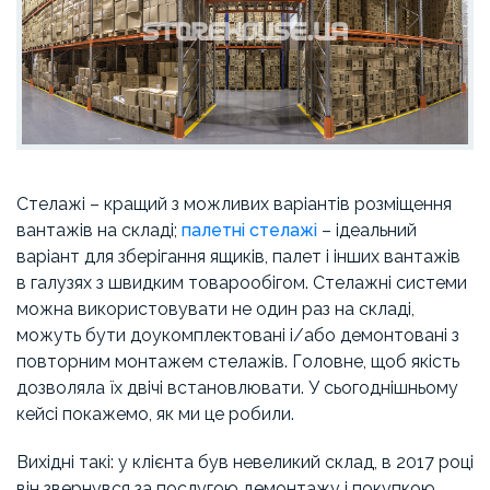
Стелажі – кращий з можливих варіантів розміщення
вантажів на складі;
палетні стелажі
– ідеальний
варіант для зберігання ящиків, палет і інших вантажів
в галузях з швидким товарообігом. Стелажні системи
можна використовувати не один раз на складі,
можуть бути доукомплектовані і/або демонтовані з
повторним монтажем стелажів. Головне, щоб якість
дозволяла їх двічі встановлювати. У сьогоднішньому
кейсі покажемо, як ми це робили.
Вихідні такі: у клієнта був невеликий склад, в 2017 році
він звернувся за послугою демонтажу і покупкою