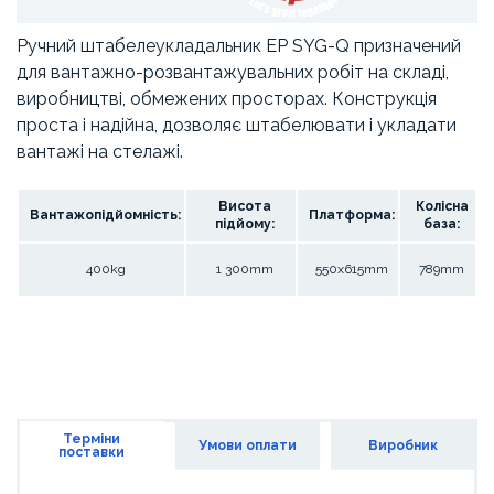
Ручний штабелеукладальник EP SYG-Q призначений
для вантажно-розвантажувальних робіт на складі,
виробництві, обмежених просторах. Конструкція
проста і надійна, дозволяє штабелювати і укладати
вантажі на стелажі.
Висота
Колісна
Вантажопідйомність:
Платформа:
підйому:
база:
400kg
1 300mm
550x615mm
789mm
Терміни
Умови оплати
Виробник
поставки