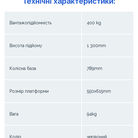
Технічні характеристики:
Вантажопідйомність
400 kg
Висота підйому
1 300mm
Колісна база
789mm
Розмір платформи
550x615mm
Вага
94kg
Колір
червоний