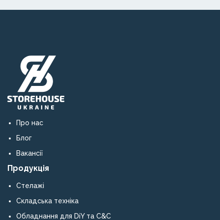
кваліфікованого
постачальника
металевих
конструкцій
та
обладнання.
Про нас
Блог
Вакансії
Продукція
Стелажі
Складська техніка
Обладнання для DiY та C&C