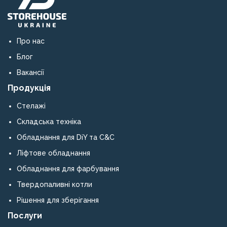
обрамлення
ліфтових
порталів.
Поставлена
Про нас
продукція
Блог
повністю
відповідає
Вакансії
світовим
Продукція
стандартам
якості.
Стелажі
Рекомендуємо
Складська техніка
компанію
як
Обладнання для DiY та C&C
кваліфікованого
Ліфтове обладнання
постачальника
металевих
Обладнання для фарбування
конструкцій
Твердопаливні котли
та
обладнання.
Рішення для зберігання
Послуги